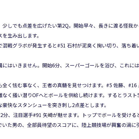
少しでも点差を広げたい第2Q。開始早々、長きに渡る怪我から復
スを生み出します。
混戦グラボが発生すると#51 石村が泥臭く掬い切り、落ち着
縄にはいきません。開始6分、スーパーゴールを浴び、これには
。
全く怯む事なく、王者の真髄を見せつけます。#5 佐藤、#16 
なく掻い潜りOFへとボールを供給し続けます。するとラスト5
な豪快なスタンシューを突き刺し2点差とします。
2分、注目選手#91 矢崎が魅せます。トップでボールを受け
でいた男の、全部員待望のスコアに、陸上競技場が興奮の渦に引