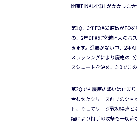
関東FINAL4進出がかかっ
第1Q、3年FO#63原敏が
の、2年DF#57宮越陸人の
きます。進展がない中、2年A
スラッシングにより慶應の1分
スシュートを決め、2-0でこ
第2Qでも慶應の勢いは止まり
合わせたクリース前でのショッ
ト、そしてリーグ戦初得点とな
躍により相手の攻撃も一切許さ