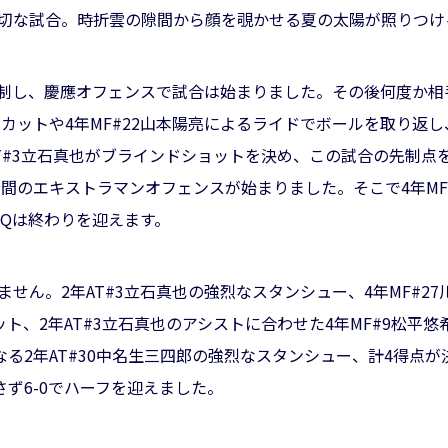
た大切な試合。時折雲の隙間から顔を覗かせる夏の太陽が照りつけ
FOを制し、慶應オフェンスで試合は始まりました。その後何度か
パスカットや4年MF#22山本陽亮によるライドでボールを取り返
T#3立石真也がブラインドショットを決め、この試合の先制点を
間のエキストラマンオフェンスが始まりました。そこで4年MF
のQは終わりを迎えます。
ません。2年AT#3立石真也の強烈なスタンシュー、4年MF#2
ト、2年AT#3立石真也のアシストに合わせた4年MF#9松平
る2年AT#30中名生三四郎の強烈なスタンシュー、計4得点が
ず6-0でハーフを迎えました。