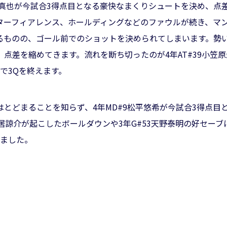
立石真也が今試合3得点目となる豪快なまくりシュートを決め、点
ーフィアレンス、ホールディングなどのファウルが続き、マンダ
るものの、ゴール前でのショットを決められてしまいます。勢
点差を縮めてきます。流れを断ち切ったのが4年AT#39小笠
2で3Qを終えます。
とどまることを知らず、4年MD#9松平悠希が今試合3得点目
中居諒介が起こしたボールダウンや3年G#53天野泰明の好セー
えました。