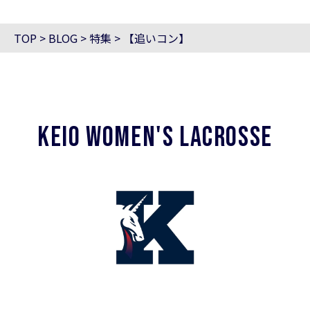
TOP
>
BLOG
>
特集
>
【追いコン】
KEIO WOMEN'S LACROSSE