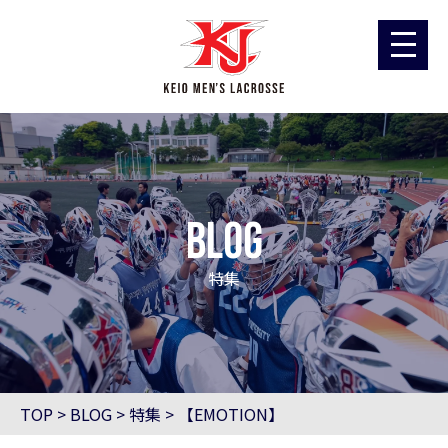
blog
特集
TOP
>
BLOG
>
特集
>
【EMOTION】