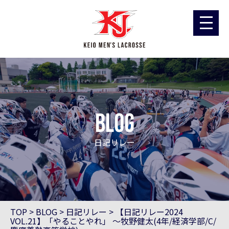
blog
日記リレー
TOP
>
BLOG
>
日記リレー
>
【日記リレー2024
VOL.21】「やることやれ」 ～牧野健太(4年/経済学部/C/