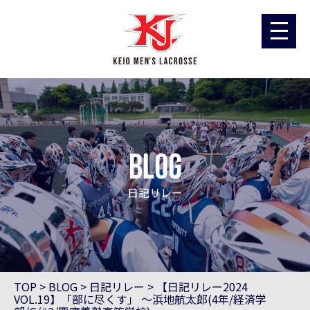
blog
日記リレー
TOP
>
BLOG
>
日記リレー
>
【日記リレー2024
VOL.19】「部に尽くす」 ～浜地航太郎(4年/経済学