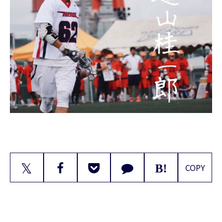
𝕏
COPY