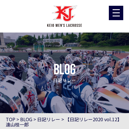
blog
日記リレー
TOP
>
BLOG
>
日記リレー
>
【日記リレー2020 vol.12】
遠山桂一郎