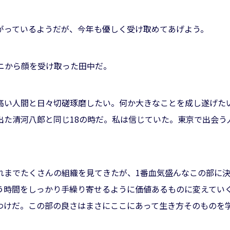
がっているようだが、今年も優しく受け取めてあげよう。
ニから顔を受け取った田中だ。
高い人間と日々切磋琢磨したい。何か大きなことを成し遂げた
出た清河八郎と同じ18の時だ。私は信じていた。東京で出会う
。
れまでたくさんの組織を見てきたが、1番血気盛んなこの部に
う時間をしっかり手繰り寄せるように価値あるものに変えてい
わけだ。この部の良さはまさにここにあって生き方そのものを