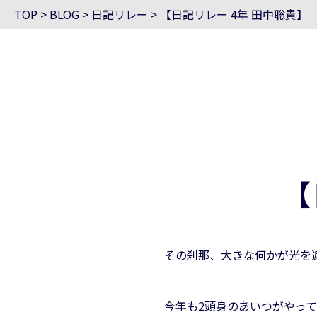
TOP
>
BLOG
>
日記リレー
>
【日記リレー 4年 田中聡貴】
【
その刹那、大きな何かが光を
今年も2頭身のあいつがやっ