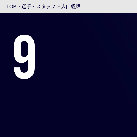
TOP
>
選手・スタッフ
>
大山颯輝
9