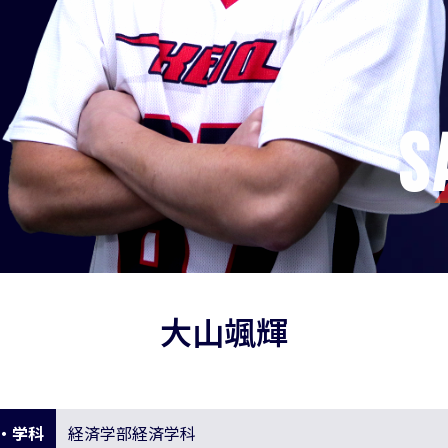
S
大山颯輝
・学科
経済学部経済学科