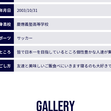
年月日
2003/10/31
身高校
慶應義塾高等学校
ポーツ
サッカー
ところ
皆で日本一を目指しているところ個性豊かな人達が
ごし方
友達と美味しいご飯食べにいきます寝るのも大好き
GALLERY