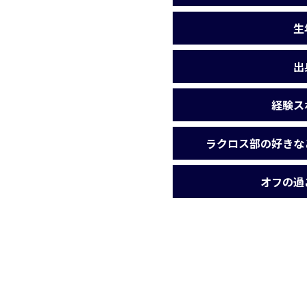
生
出
経験ス
ラクロス部の好きな
オフの過