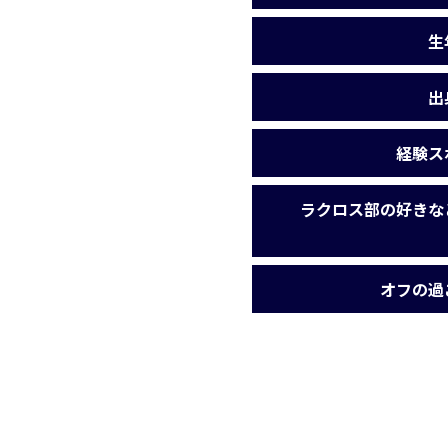
生
出
経験ス
ラクロス部の好きな
オフの過