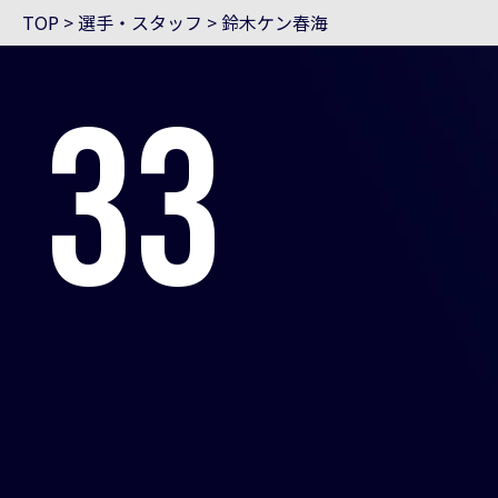
TOP
>
選手・スタッフ
>
鈴木ケン春海
33