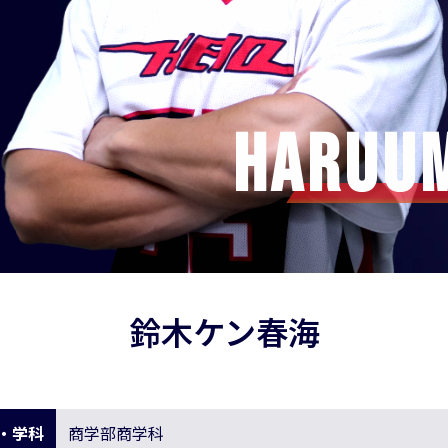
Haruum
鈴木ケン春海
・学科
商学部商学科