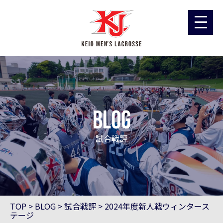
blog
試合戦評
TOP
>
BLOG
>
試合戦評
>
2024年度新人戦ウィンタース
テージ