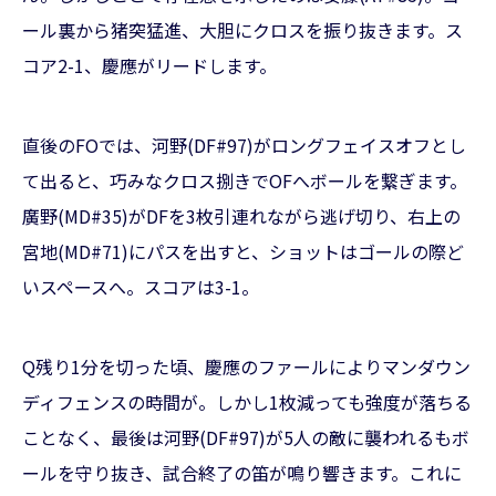
ール裏から猪突猛進、大胆にクロスを振り抜きます。ス
コア2-1、慶應がリードします。
直後のFOでは、河野(DF#97)がロングフェイスオフとし
て出ると、巧みなクロス捌きでOFへボールを繋ぎます。
廣野(MD#35)がDFを3枚引連れながら逃げ切り、右上の
宮地(MD#71)にパスを出すと、ショットはゴールの際ど
いスペースへ。スコアは3-1。
Q残り1分を切った頃、慶應のファールによりマンダウン
ディフェンスの時間が。しかし1枚減っても強度が落ちる
ことなく、最後は河野(DF#97)が5人の敵に襲われるもボ
ールを守り抜き、試合終了の笛が鳴り響きます。これに