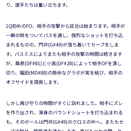
り、選手たちは奮い立ちます。
1Q初めのFO、相手の攻撃から試合は始まります。相手が
一瞬の隙をついてパスを通し、強烈なショットを打ち込
まれるものの、門井(G#49)が落ち着いてセーブをしま
す。パスミスによりまたも相手の攻撃の時間は続きます
が、桑原(DF#81)と小高(DF#28)によって相手OFを潰し
切り、福田(MD#88)の懸命なグラボが実を結び、相手の
オフサイドを誘発します。
しかし再び守りの時間がすぐに訪れました。相手にズレ
を作り出され、渾身のバウンドシュートを打ち込まれる
も、そのボールは門井(G#49)のクロスの中へ。またもセ
ーブで魅せ、観客達を沸かします。喜びもつかの間、ク