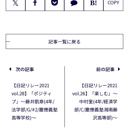
𝕏
COPY
記事一覧に戻る
次の記事
前の記事
【日記リレー2021
【日記リレー2021
vol.28】「ポジティ
vol.26】「楽しむ」〜
ブ」〜藤井凱章(4年/
中村奎(4年/経済学
法学部/G/#2/慶應義塾
部/C/慶應義塾湘南藤
高等学校)〜
沢高等部)〜