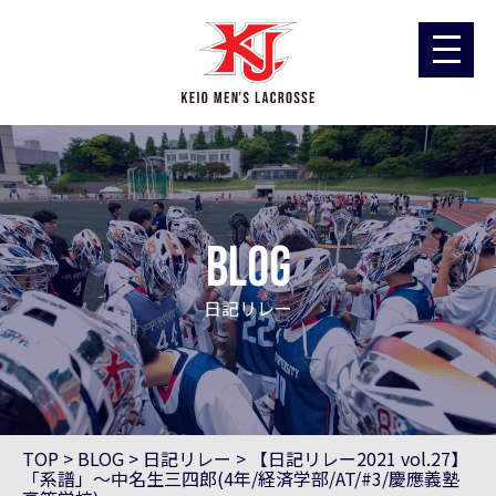
blog
日記リレー
TOP
>
BLOG
>
日記リレー
>
【日記リレー2021 vol.27】
「系譜」〜中名生三四郎(4年/経済学部/AT/#3/慶應義塾