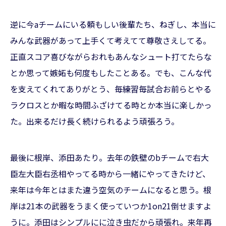
逆に今aチームにいる頼もしい後輩たち、ねぎし、本当に
みんな武器があって上手くて考えてて尊敬さえしてる。
正直スコア喜びながらおれもあんなシュート打てたらな
とか思って嫉妬も何度もしたことある。でも、こんな代
を支えてくれてありがとう、毎練習毎試合お前らとやる
ラクロスとか暇な時間ふざけてる時とか本当に楽しかっ
た。出来るだけ長く続けられるよう頑張ろう。
最後に根岸、添田あたり。去年の鉄壁のbチームで右大
臣左大臣右丞相やってる時から一緒にやってきたけど、
来年は今年とはまた違う空気のチームになると思う。根
岸は21本の武器をうまく使っていつか1on21倒せますよ
うに。添田はシンプルにに泣き虫だから頑張れ。来年再