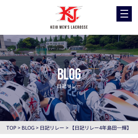
blog
日記リレー
TOP
>
BLOG
>
日記リレー
>
【日記リレー4年島田一輝】