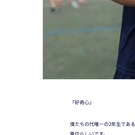
『好奇心』
僕たちの代唯一の2年生であ
単位らしいです。