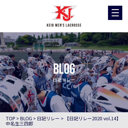
blog
日記リレー
TOP
>
BLOG
>
日記リレー
>
【日記リレー2020 vol.14】
中名生三四郎