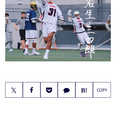
𝕏
COPY