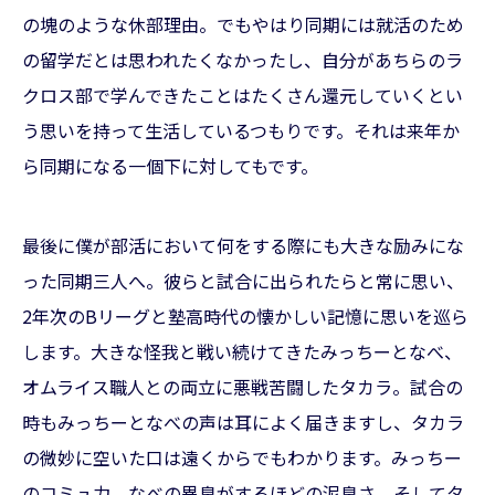
の塊のような休部理由。でもやはり同期には就活のため
の留学だとは思われたくなかったし、自分があちらのラ
クロス部で学んできたことはたくさん還元していくとい
う思いを持って生活しているつもりです。それは来年か
ら同期になる一個下に対してもです。
最後に僕が部活において何をする際にも大きな励みにな
った同期三人へ。彼らと試合に出られたらと常に思い、
2年次のBリーグと塾高時代の懐かしい記憶に思いを巡ら
します。大きな怪我と戦い続けてきたみっちーとなべ、
オムライス職人との両立に悪戦苦闘したタカラ。試合の
時もみっちーとなべの声は耳によく届きますし、タカラ
の微妙に空いた口は遠くからでもわかります。みっちー
のコミュ力、なべの異臭がするほどの泥臭さ、そしてタ